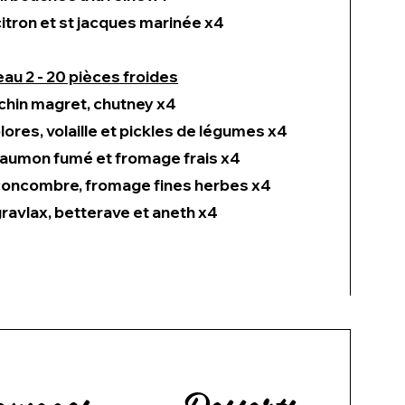
itron et st jacques marinée x4
eau 2 - 20 pièces froides
chin magret, chutney x4
lores, volaille et pickles de légumes x4
aumon fumé et fromage frais x4
, concombre, fromage fines herbes x4
avlax, betterave et aneth x4
omages
Desserts