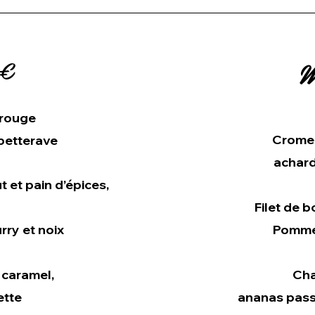
2€
M
 rouge
Cromes
betterave
achar
t et pain d’épices,
Filet de b
urry et noix
Pomme 
 caramel,
Cha
ette
ananas passi