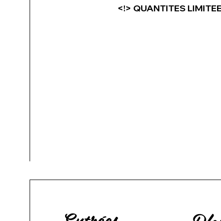
<!> QUANTITES LIMITEE
Entrées
Pla