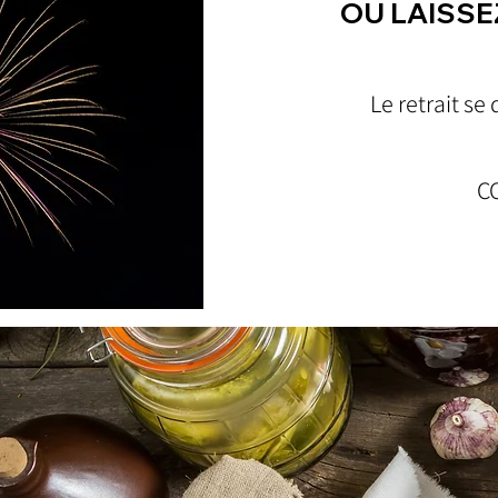
OU LAISSE
Le retrait s
C