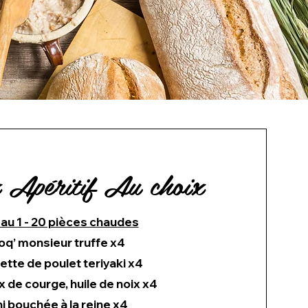
 Apéritif Au choix
au 1 - 20 pièces chaudes
oq’ monsieur truffe x4
ette de poulet teriyaki x4
de courge, huile de noix x4
i bouchée à la reine x4