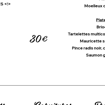
S <!>
Moelleux c
Plat
Brio
30€
Tartelettes multico
Mauricette s
Pince radis noir
Saumon gr
ts
Garnitures
Fr