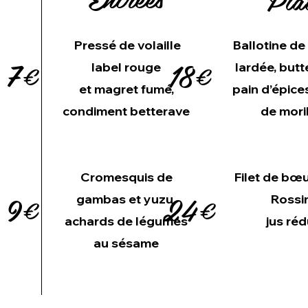
Pressé de volaille
Ballotine d
7€
18€
label rouge
lardée, butt
et magret fumé,
pain d’épice
condiment betterave
de mori
Cromesquis de
Filet de bœ
9€
24€
gambas et yuzu,
Rossin
achards de légumes
jus réd
au sésame