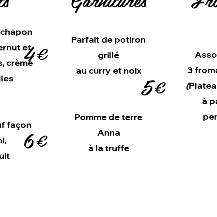
e chapon
Parfait de potiron
4€
ernut et
Asso
grillé
s, crème
3 from
au curry et noix
5€
lles
(
Platea
à p
pe
Pomme de terre
uf façon
6€
Anna
i,
à la truffe
uit