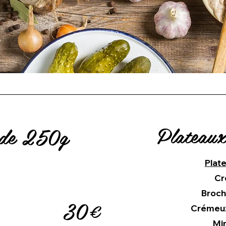
Plateaux
 de 250g
Plate
Cr
Broch
30€
Crémeux 
Min