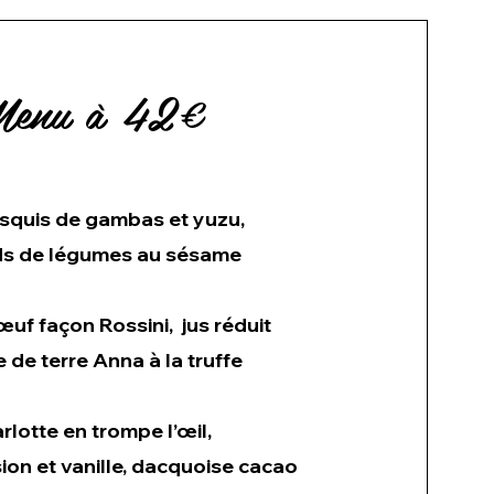
enu à 42€
quis de gambas et yuzu,
ds de légumes au sésame
œuf façon Rossini, jus réduit
de terre Anna à la truffe
rlotte en trompe l’œil,
on et vanille, dacquoise cacao