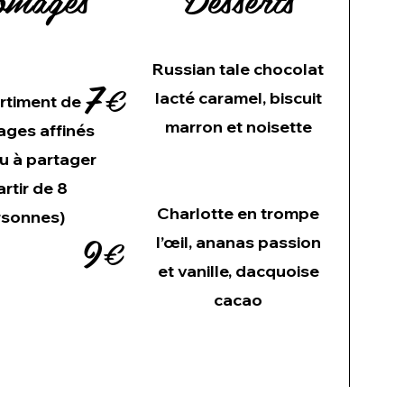
Russian tale chocolat
7€
lacté caramel, biscuit
rtiment de
marron et noisette
ages affinés
u à partager
artir de 8
Charlotte en trompe
rsonnes)
9€
l’œil, ananas passion
et vanille, dacquoise
cacao